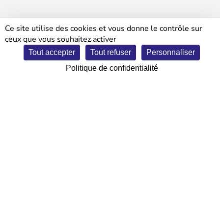
Ce site utilise des cookies et vous donne le contrôle sur
ceux que vous souhaitez activer
Tout accepter
Tout refuser
Personnaliser
LA ROCHE-SUR-YON
Parc expo Les Oudairies
Politique de confidentialité
7 et 8 février 2026
• ENTRÉE GRATUITE •
un évènement :
en partenariat avec :
© 2026 Duplex and Co |
mentions légales
|
politique de confidentialité