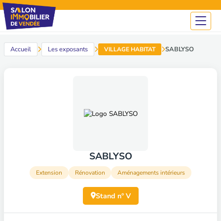
Panneau de gestion des cookies
ACCUEIL
VISITER LE SALON
LES EXPOSANTS
CONFÉRENCES ET ANIMATIONS
EXPOSER / DEVENIR PARTENAIRE
Accueil
Les exposants
SABLYSO
VILLAGE HABITAT
SABLYSO
Extension
Rénovation
Aménagements intérieurs
Stand n° V