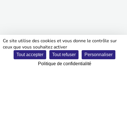
Ce site utilise des cookies et vous donne le contrôle sur
ceux que vous souhaitez activer
Tout accepter
Tout refuser
Personnaliser
LA ROCHE-SUR-YON
Parc expo Les Oudairies
Politique de confidentialité
7 et 8 février 2026
• ENTRÉE GRATUITE •
un évènement :
en partenariat avec :