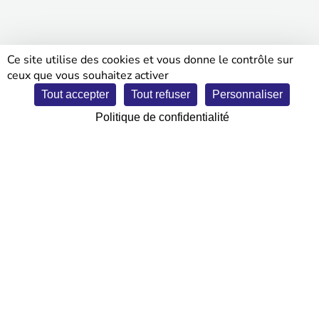
Ce site utilise des cookies et vous donne le contrôle sur
ceux que vous souhaitez activer
Tout accepter
Tout refuser
Personnaliser
LA ROCHE-SUR-YON
Parc expo Les Oudairies
Politique de confidentialité
7 et 8 février 2026
• ENTRÉE GRATUITE •
un évènement :
en partenariat avec :